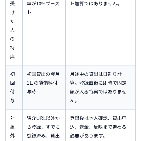
受
率が10%ブース
ト加算ではありません。
け
ト
た
人
の
特
典
初
初回貸出の翌月
月途中の貸出は日割り計
回
1日の貸借料付
算。登録直後に即時で固定
付
与時
額が入る特典ではありませ
与
ん。
対
紹介URL以外か
登録後は本人確認、貸出申
象
ら登録、すでに
込、送金、反映まで進める
外
登録済み、貸出
必要があります。