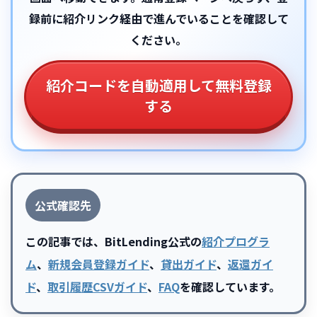
録前に紹介リンク経由で進んでいることを確認して
ください。
紹介コードを自動適用して無料登録
する
公式確認先
この記事では、BitLending公式の
紹介プログラ
ム
、
新規会員登録ガイド
、
貸出ガイド
、
返還ガイ
ド
、
取引履歴CSVガイド
、
FAQ
を確認しています。