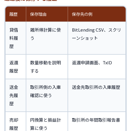
履歴
保存理由
保存先の例
貸借
雑所得計算に使
BitLending CSV、スクリ
料履
う
ーンショット
歴
返還
数量移動を説明
返還申請画面、TxID
履歴
する
送金
取引所側の入庫
送金先取引所の入庫履歴
先履
確認に使う
歴
売却
円換算と損益計
取引所の年間取引報告書
履歴
算に使う