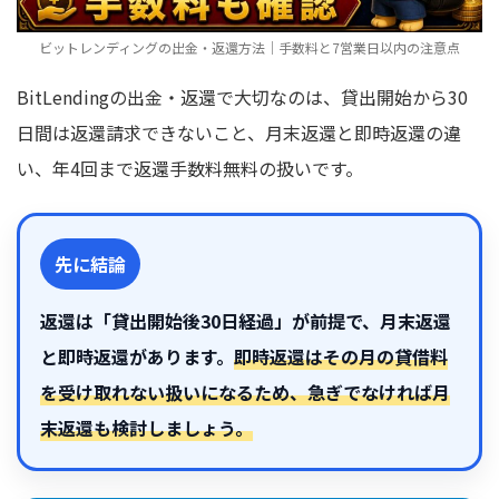
ビットレンディングの出金・返還方法｜手数料と7営業日以内の注意点
BitLendingの出金・返還で大切なのは、貸出開始から30
日間は返還請求できないこと、月末返還と即時返還の違
い、年4回まで返還手数料無料の扱いです。
先に結論
返還は「貸出開始後30日経過」が前提で、月末返還
と即時返還があります。
即時返還はその月の貸借料
を受け取れない扱いになるため、急ぎでなければ月
末返還も検討しましょう。