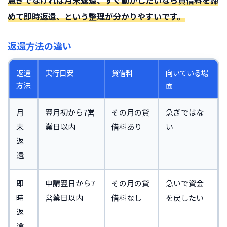
急ぎでなければ月末返還、すぐ動かしたいなら貸借料を諦
めて即時返還、という整理が分かりやすいです。
返還方法の違い
返還
実行目安
貸借料
向いている場
方法
面
月
翌月初から7営
その月の貸
急ぎではな
末
業日以内
借料あり
い
返
還
即
申請翌日から7
その月の貸
急いで資金
時
営業日以内
借料なし
を戻したい
返
還