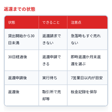
返還までの状態
状態
できること
注意点
貸出開始から30
返還請求で
急落時もすぐ売れ
日未満
きない
ない
30日経過後
返還申請で
即時返還か月末返
きる
還を選ぶ
返還申請後
実行待ち
7営業日以内が目安
返還後
取引所で売
税金記録を保存
却等