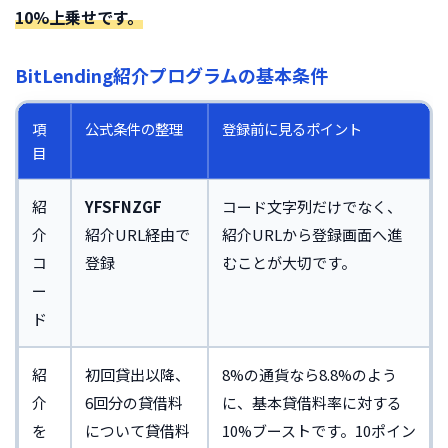
10%上乗せです。
BitLending紹介プログラムの基本条件
項
公式条件の整理
登録前に見るポイント
目
紹
YFSFNZGF
コード文字列だけでなく、
介
紹介URL経由で
紹介URLから登録画面へ進
コ
登録
むことが大切です。
ー
ド
紹
初回貸出以降、
8%の通貨なら8.8%のよう
介
6回分の貸借料
に、基本貸借料率に対する
を
について貸借料
10%ブーストです。10ポイン