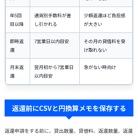
年5回
通貨別手数料が差
少額返還ほど負担感
目以降
し引かれる
が大きい
即時返
7営業日以内目安
その月の貸借料を受
還
け取れない
月末返
翌月初から7営業日
急がない時向け
還
以内目安
返還前にCSVと円換算メモを保存する
返還申請をする前に、貸出数量、貸借料、返還数量、返還